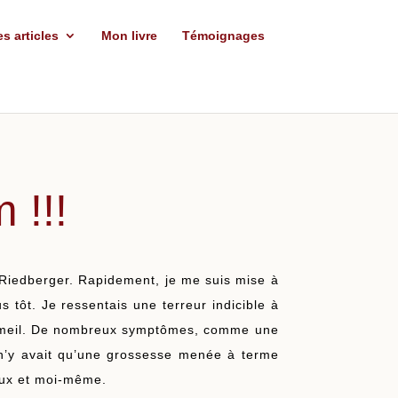
s articles
Mon livre
Témoignages
 !!!
 Riedberger. Rapidement, je me suis mise à
 tôt. Je ressentais une terreur indicible à
sommeil. De nombreux symptômes, comme une
Il n’y avait qu’une grossesse menée à terme
oux et moi-même.